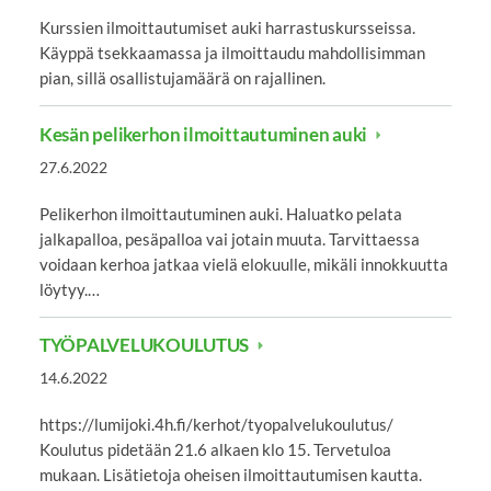
Kurssien ilmoittautumiset auki harrastuskursseissa.
Käyppä tsekkaamassa ja ilmoittaudu mahdollisimman
pian, sillä osallistujamäärä on rajallinen.
Kesän pelikerhon ilmoittautuminen auki
27.6.2022
Pelikerhon ilmoittautuminen auki. Haluatko pelata
jalkapalloa, pesäpalloa vai jotain muuta. Tarvittaessa
voidaan kerhoa jatkaa vielä elokuulle, mikäli innokkuutta
löytyy.…
TYÖPALVELUKOULUTUS
14.6.2022
https://lumijoki.4h.fi/kerhot/tyopalvelukoulutus/
Koulutus pidetään 21.6 alkaen klo 15. Tervetuloa
mukaan. Lisätietoja oheisen ilmoittautumisen kautta.