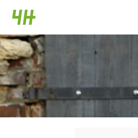
Siirry
sivun
Lumijoen 4H-yhdistys
sisältöön