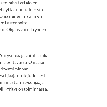
 toimivat eri alojen
ehdyttää nuoria kurssin
 Ohjaajan ammatillinen
in: Lastenhoito,
öt. Ohjaus voi olla yhden
 Yritysohjaaja voi olla kuka
imia tehtävässä. Ohjaajan
yritystoiminnan
ohjaaja ei ole juridisesti
minnasta. Yritysohjaaja
 4H-Yritys on toiminnassa.