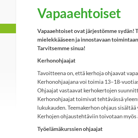
Vapaaehtoiset
Vapaaehtoiset ovat järjestömme sydän! 
mielekkääseen ja innostavaan toimintaan l
Tarvitsemme sinua!
Kerhonohjaajat
Tavoitteena on, että kerhoja ohjaavat vapa
Kerhonohjaajana voi toimia 13–18-vuotias 
Ohjaajat vastaavat kerhokertojen suunnitt
Kerhonohjaajat toimivat tehtävässä yleen
lukukauden. Teemakerhon ohjaus sisältää 
Kerhojen ohjaustehtäviin toivotaan myös a
Työelämäkurssien ohjaajat