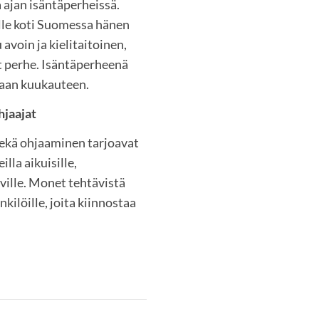
 ajan isäntäperheissä.
lle koti Suomessa hänen
avoin ja kielitaitoinen,
 perhe. Isäntäperheenä
maan kuukauteen.
hjaajat
 sekä ohjaaminen tarjoavat
lla aikuisille,
eville. Monet tehtävistä
kilöille, joita kiinnostaa