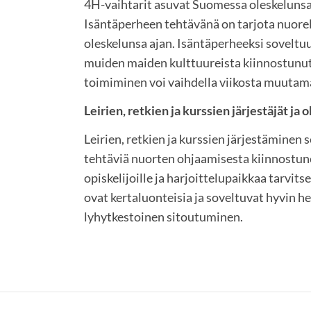
4H-vaihtarit asuvat Suomessa oleskelunsa
Isäntäperheen tehtävänä on tarjota nuore
oleskelunsa ajan. Isäntäperheeksi soveltuu 
muiden maiden kulttuureista kiinnostunut
toimiminen voi vaihdella viikosta muuta
Leirien, retkien ja kurssien järjestäjät ja o
Leirien, retkien ja kurssien järjestäminen
tehtäviä nuorten ohjaamisesta kiinnostunei
opiskelijoille ja harjoittelupaikkaa tarvits
ovat kertaluonteisia ja soveltuvat hyvin hen
lyhytkestoinen sitoutuminen.