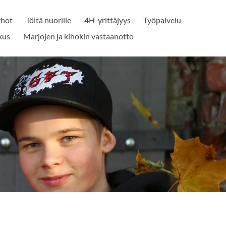
rhot
Töitä nuorille
4H-yrittäjyys
Työpalvelu
kus
Marjojen ja kihokin vastaanotto