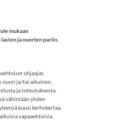
Tule mukaan
asten ja nuorten pariin.
aehtoiset ohjaajat.
nuori ja/tai aikuinen.
elusta ja toteutuksesta.
sä vähintään yhden
yleensä kuusi kerhokertaa.
ikuisia vapaaehtoisia.