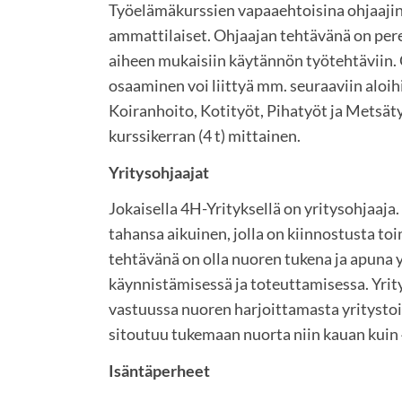
Työelämäkurssien vapaaehtoisina ohjaajina
ammattilaiset. Ohjaajan tehtävänä on per
aiheen mukaisiin käytännön työtehtäviin.
osaaminen voi liittyä mm. seuraaviin aloih
Koiranhoito, Kotityöt, Pihatyöt ja Metsäty
kurssikerran (4 t) mittainen.
Yritysohjaajat
Jokaisella 4H-Yrityksellä on yritysohjaaja.
tahansa aikuinen, jolla on kiinnostusta to
tehtävänä on olla nuoren tukena ja apuna 
käynnistämisessä ja toteuttamisessa. Yritys
vastuussa nuoren harjoittamasta yritystoi
sitoutuu tukemaan nuorta niin kauan kuin
Isäntäperheet